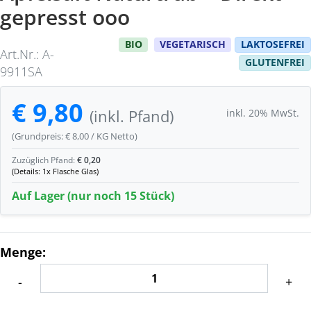
gepresst ooo
BIO
VEGETARISCH
LAKTOSEFREI
Art.Nr.: A-
GLUTENFREI
9911SA
€ 9,80
inkl. 20% MwSt.
(inkl. Pfand)
(Grundpreis: € 8,00 / KG Netto)
Zuzüglich Pfand:
€ 0,20
(Details: 1x Flasche Glas)
Auf Lager (nur noch 15 Stück)
Menge:
-
+