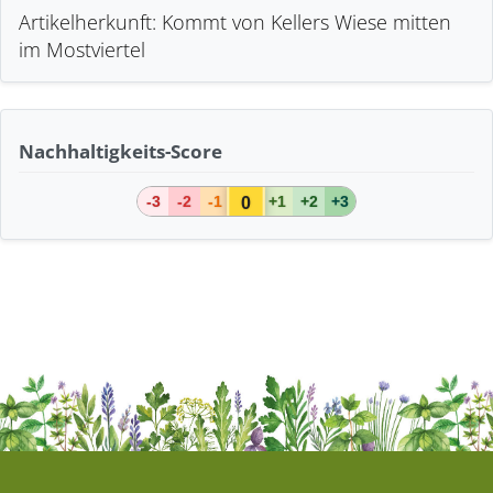
Artikelherkunft: Kommt von Kellers Wiese mitten
im Mostviertel
Nachhaltigkeits-Score
0
-3
-2
-1
+1
+2
+3